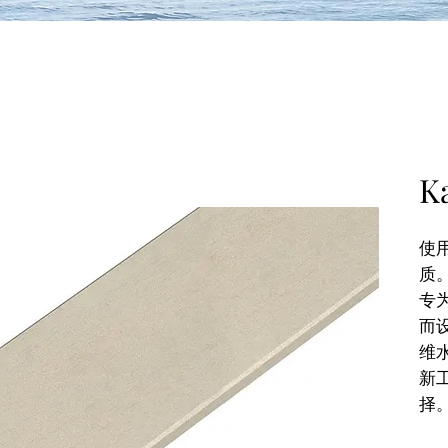
K
使
质
专
而
维
新
择