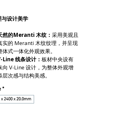
理与设计美学
天然的Meranti 木纹：
采用美观且
真实的 Meranti 木纹纹理，并呈现
整体式一体化外观效果。
V-Line 线条设计：
板材中央设有
纵向 V-Line 设计，为整体外观增
添层次感与结构美感。
e
*
 x 2400 x 20.0mm