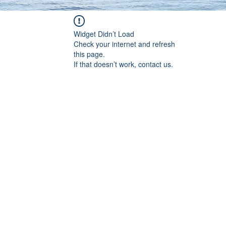
Widget Didn’t Load
Check your internet and refresh
this page.
If that doesn’t work, contact us.