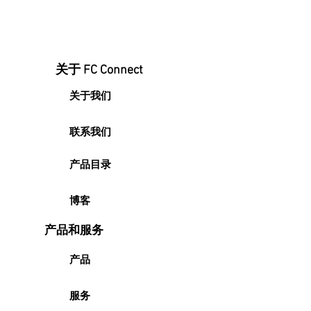
主要优势
防虫能力：
完全防白蚁、昆虫
和其他害虫。
耐候性强：
不生锈、不易碎
关于 FC Connect
裂，确保在各种气候条件下长
期可靠使用。
关于我们
隔音：
有效降低雨声，营造更
安静的室内环境。
联系我们
尺寸稳定性好：
长期保持结构
形状稳定，不易变形。
产品目录
安装简便：
重量经过优化，便
于搬运、施工及安装。
博客
经济之选：
价格实惠，是轻型
建筑的理想选择。
产品和服务
产品
服务